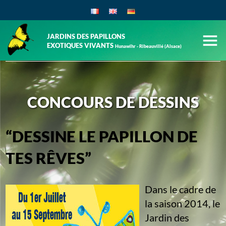
JARDINS DES PAPILLONS
EXOTIQUES VIVANTS
Hunawihr - Ribeauvillé (Alsace)
CONCOURS DE DESSINS
“DESSINE LE PAPILLON DE
TES RÊVES”
Dans le cadre de
la saison 2014, le
Jardin des