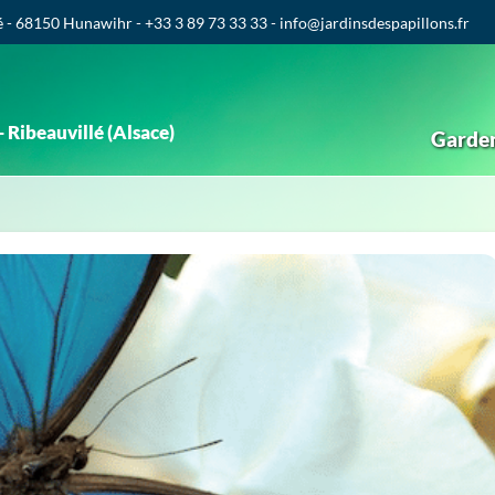
é - 68150 Hunawihr - +33 3 89 73 33 33 - info@jardinsdespapillons.fr
 Ribeauvillé (Alsace)
Garde