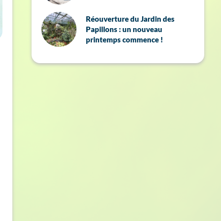
Réouverture du Jardin des
Papillons : un nouveau
printemps commence !