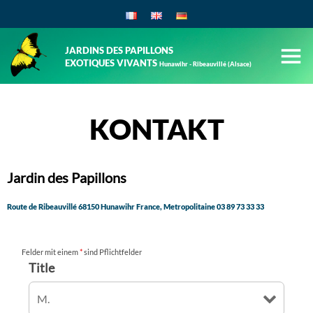
JARDINS DES PAPILLONS
EXOTIQUES VIVANTS
Hunawihr - Ribeauvillé (Alsace)
KONTAKT
Jardin des Papillons
Route de Ribeauvillé 68150 Hunawihr France, Metropolitaine
03 89 73 33 33
Felder mit einem
*
sind Pflichtfelder
Title