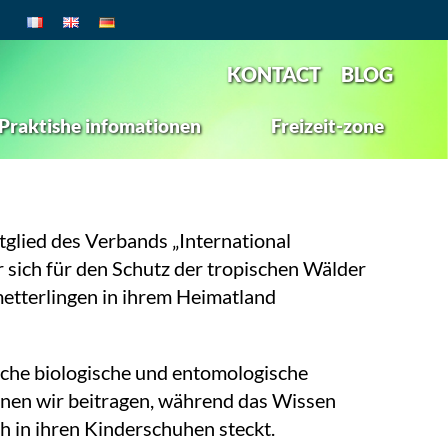
KONTACT
BLOG
Praktishe infomationen
Freizeit-zone
tglied des Verbands „International
er sich für den Schutz der tropischen Wälder
metterlingen in ihrem Heimatland
iche biologische und entomologische
nen wir beitragen, während das Wissen
h in ihren Kinderschuhen steckt.